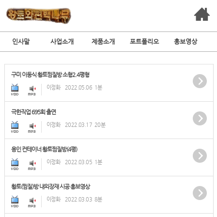
인사말
사업소개
제품소개
포트폴리오
홍보영상
구미 이동식 황토찜질방 소형2.4평형
이정화
2022.05.06
1분
극한직업 695회 출연
이정화
2022.03.17
20분
용인 컨테이너 황토찜질방(4평)
이정화
2022.03.05
1분
황토(찜질)방 내외장재 시공 홍보영상
이정화
2022.03.03
8분