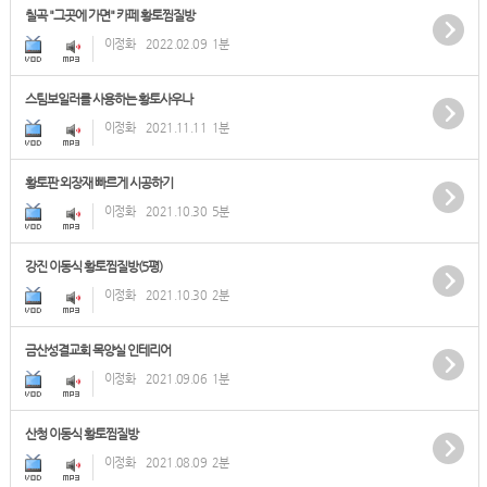
칠곡 "그곳에 가면" 카페 황토찜질방
이정화
2022.02.09
1분
스팀보일러를 사용하는 황토사우나
이정화
2021.11.11
1분
황토판 외장재 빠르게 시공하기
이정화
2021.10.30
5분
강진 이동식 황토찜질방(5평)
이정화
2021.10.30
2분
금산성결교회 목양실 인테리어
이정화
2021.09.06
1분
산청 이동식 황토찜질방
이정화
2021.08.09
2분