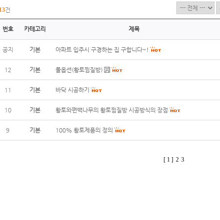
13
건
번호
카테고리
제목
공지
기본
아파트 입주시 구경하는 집 구합니다~!
12
기본
풀옵션(황토찜질방)
11
기본
바닥 시공하기
10
기본
황토와편백나무의 황토찜질방 시공방식의 장점
9
기본
100% 황토제품의 정의
[ 1 ]
2
3