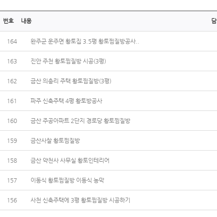
번호
내용
담
164
완주군 운주면 황토집 3.5평 황토찜질방공사..
163
진안 주천 황토찜질방 시공(3평)
162
금산 의총리 주택 황토찜질방(3평)
161
파주 신축주택 4평 황토방공사
160
금산 주공아파트 2단지 경로당 황토찜질방
159
금산사찰 황토찜질방
158
금산 약천사 사무실 황토인테리어
157
이동식 황토찜질방 이동식 농막
156
사천 신축주택에 3평 황토찜질방 시공하기