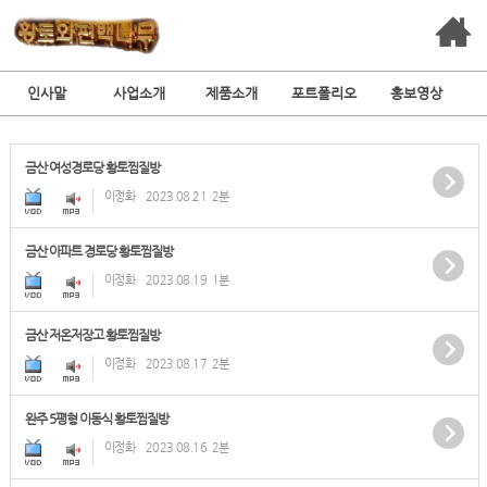
인사말
사업소개
제품소개
포트폴리오
홍보영상
금산 여성경로당 황토찜질방
이정화
2023.08.21
2분
금산 아파트 경로당 황토찜질방
이정화
2023.08.19
1분
금산 저온저장고 황토찜질방
이정화
2023.08.17
2분
완주 5평형 이동식 황토찜질방
이정화
2023.08.16
2분