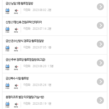
금산 남일 5평 황토찜질방
이정화
2023.08.02
2분
산청 27평신축 전원주택 인테리어
이정화
2023.07.14
2분
금산 온수난방식 경로당 황토찜질방
이정화
2023.07.05
1분
금산 추부 경로당 황토찜질방(최고급)
이정화
2023.06.20
1.5분
금산복수 사찰 황토방
이정화
2023.05.26
1분
용평리조트 별장 리모델링(거실+방)
이정화
2023.05.19
1분