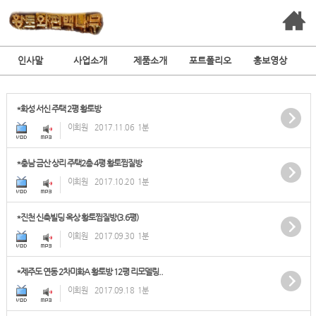
인사말
사업소개
제품소개
포트폴리오
홍보영상
*화성 서신 주택 2평 황토방
이희원
2017.11.06
1분
*충남 금산 상리 주택2층 4평 황토찜질방
이희원
2017.10.20
1분
*진천 신축빌딩 옥상 황토찜질방(3.6평)
이희원
2017.09.30
1분
*제주도 연동 2차미화A 황토방 12평 리모델링..
이희원
2017.09.18
1분