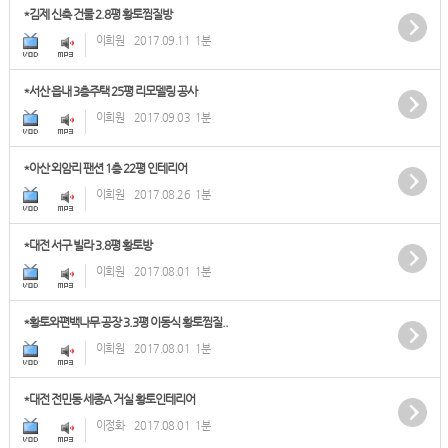
*김제 신축 건물 2.8평 황토찜질방
이희원
2017.09.11
1분
*서산 읍내 3층주택 25평 리모델링 공사
이희원
2017.09.03
1분
*아산 외암리 팬션 1층 22평 인테리어
이희원
2017.08.26
1분
*대전 서구 빌라 3.8평 황토방
이희원
2017.08.01
1분
*황토와편백나무 공장 3.3평 이동식 황토찜질..
이희원
2017.08.01
1분
*대전 전민동 세종A 거실 황토인테리어
이정화
2017.08.01
1분