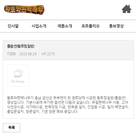
인사말
사업소개
제품소개
포트폴리오
홍보영상
풀옵션(황토찜질방)
이정화
2023.06.28
|
HIT 2273
황토와편백나무가 충남 금산군 추부면의 한 경로당에 시공한 황토찜질방(풀옵션)
영상입니다. 기본시공에 추가한 옵션은 다음과 같습니다. 무절편백나무 사용, 고야
식천장시공, 석가래시공, 한옥덧창 시공, 한옥등 설치, 간접등 시공, 일자 벽면설치,
출입문설치, 창문설치, 기존 창문 폐쇄 등입니다.
목록