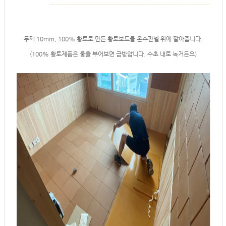
두께 10mm, 100% 황토로 만든 황토보드를 온수판넬 위에 깔아줍니다.
(100% 황토제품은 물을 부어보면 금방압니다. 수초 내로 녹거든요)