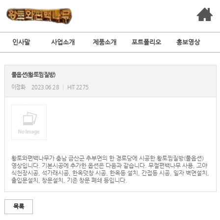
인사말
사업소개
제품소개
포트폴리오
홍보영상
풀옵션(황토찜질방)
이정화
2023.06.28
|
HIT 2275
황토와편백나무가 충남 금산군 추부면의 한 경로당에 시공한 황토찜질방(풀옵션)
영상입니다. 기본시공에 추가한 옵션은 다음과 같습니다. 무절편백나무 사용, 고야
식천장시공, 석가래시공, 한옥덧창 시공, 한옥등 설치, 간접등 시공, 일자 벽면설치,
출입문설치, 창문설치, 기존 창문 폐쇄 등입니다.
목록